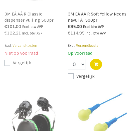
3M EÂ·AÂ·R Classic
3M EÂ·AÂ·R Soft Yellow Neons
dispenser vulling 500pr
navul Ã 500pr
€101,00
€95,00
Excl. btw
AVP
Excl. btw
AVP
€122,21
€114,95
Incl. btw
AVP
Incl. btw
AVP
Excl.
Verzendkosten
Excl.
Verzendkosten
Niet op voorraad
Op voorraad
Vergelijk
Vergelijk