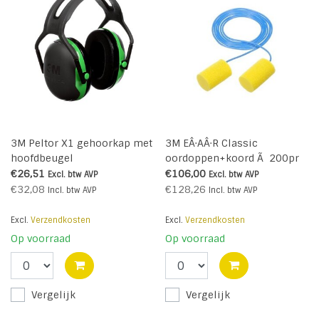
3M Peltor X1 gehoorkap met
3M EÂ·AÂ·R Classic
hoofdbeugel
oordoppen+koord Ã 200pr
€26,51
€106,00
Excl. btw
AVP
Excl. btw
AVP
€32,08
€128,26
Incl. btw
AVP
Incl. btw
AVP
Excl.
Verzendkosten
Excl.
Verzendkosten
Op voorraad
Op voorraad
Vergelijk
Vergelijk