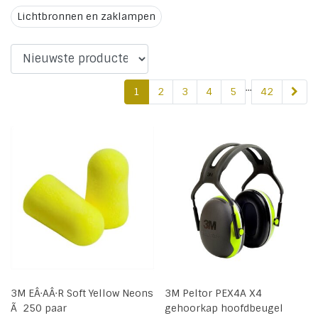
Lichtbronnen en zaklampen
...
1
2
3
4
5
42
3M EÂ·AÂ·R Soft Yellow Neons
3M Peltor PEX4A X4
Ã 250 paar
gehoorkap hoofdbeugel