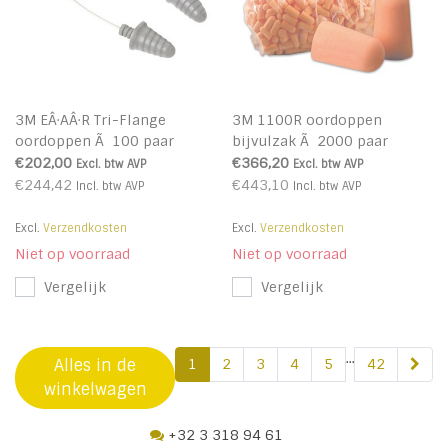
3M EÂ·AÂ·R Tri-Flange
3M 1100R oordoppen
oordoppen Ã 100 paar
bijvulzak Ã 2000 paar
€202,00
€366,20
Excl. btw
AVP
Excl. btw
AVP
€244,42
€443,10
Incl. btw
AVP
Incl. btw
AVP
Excl.
Verzendkosten
Excl.
Verzendkosten
Niet op voorraad
Niet op voorraad
Vergelijk
Vergelijk
...
Alles in de
1
2
3
4
5
42
winkelwagen
+32 3 318 94 61