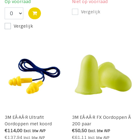
Op voorraad
Niet op voorraad
Vergelijk
Vergelijk
3M EÂ·AÂ·R Ultrafit
3M EÂ·AÂ·R FX Oordoppen Ã
Oordoppen met koord
200 paar
€114,00
€50,50
Excl. btw
AVP
Excl. btw
AVP
€137,94
€61,11
Incl. btw
AVP
Incl. btw
AVP