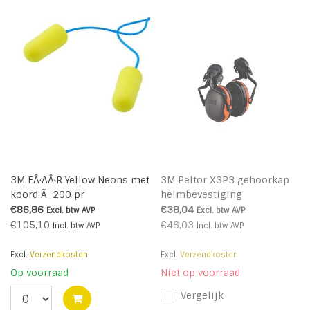
3M EÂ·AÂ·R Yellow Neons met
3M Peltor X3P3 gehoorkap
koord Ã 200 pr
helmbevestiging
€86,86
€38,04
Excl. btw
AVP
Excl. btw
AVP
€105,10
€46,03
Incl. btw
AVP
Incl. btw
AVP
Excl.
Verzendkosten
Excl.
Verzendkosten
Op voorraad
Niet op voorraad
Vergelijk