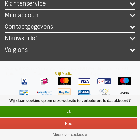
Klantenservice
Mijn account
Contactgegevens
Nieuwsbrief
Volg ons
Copyright © 2026 - Safety Workwear Shop - PBM Werkkleding Winkel - All
rights reserved - Theme by
InStijl Media
|
Alle bedragen zijn exclusief BTW
Wij slaan cookies op om onze website te verbeteren. Is dat akkoord?
Ja
Nee
Meer over cookies »
Service
Menu
Inloggen
Winkelwagen