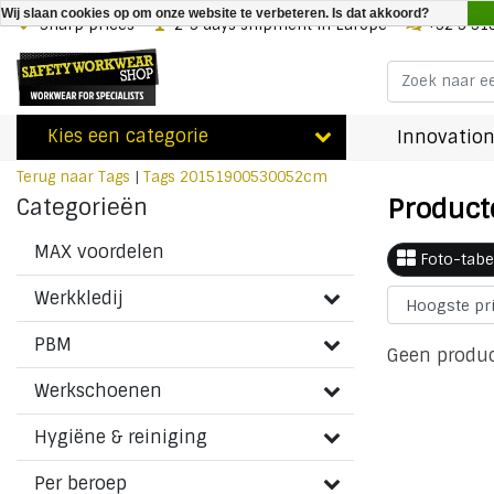
Wij slaan cookies op om onze website te verbeteren. Is dat akkoord?
Sharp prices
2-3 days shipment in Europe
+32 3 31
Kies een categorie
Innovation
Terug naar Tags
|
Tags
20151900530052cm
Product
Categorieën
MAX voordelen
Foto-tabe
Werkkledij
PBM
Geen produc
Werkschoenen
Hygiëne & reiniging
Per beroep