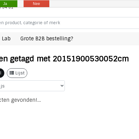
Ja
Nee
8 94 61
 Lab
Grote B2B bestelling?
en getagd met 20151900530052cm
l
Lijst
ten gevonden!...