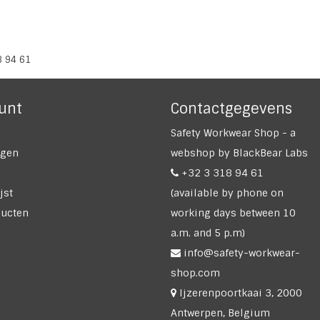
8 94 61
unt
Contactgegevens
Safety Workwear Shop - a
ngen
webshop by BlackBear Labs
+32 3 318 94 61
jst
(available by phone on
ducten
working days between 10
a.m. and 5 p.m)
info@safety-workwear-
shop.com
Ijzerenpoortkaai 3, 2000
Antwerpen, Belgium