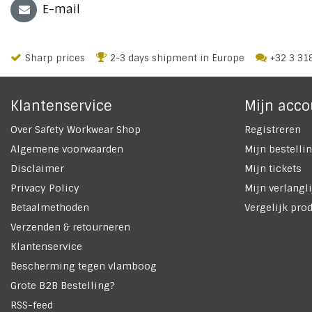
E-mail
Sharp prices
2-3 days shipment in Europe
+32 3 31
Klantenservice
Mijn acco
Over Safety Workwear Shop
Registreren
Algemene voorwaarden
Mijn bestelli
Disclaimer
Mijn tickets
Privacy Policy
Mijn verlangli
Betaalmethoden
Vergelijk pro
Verzenden & retourneren
Klantenservice
Bescherming tegen vlamboog
Grote B2B Bestelling?
RSS-feed