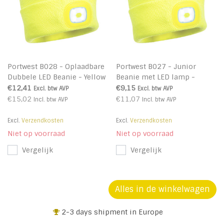
Portwest B028 - Oplaadbare
Portwest B027 - Junior
Dubbele LED Beanie - Yellow
Beanie met LED lamp -
- R
Yellow - R
€12,41
€9,15
Excl. btw
AVP
Excl. btw
AVP
€15,02
€11,07
Incl. btw
AVP
Incl. btw
AVP
Excl.
Verzendkosten
Excl.
Verzendkosten
Niet op voorraad
Niet op voorraad
Vergelijk
Vergelijk
Alles in de winkelwagen
+32 3 318 94 61