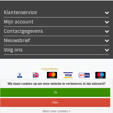
Klantenservice
Mijn account
Contactgegevens
Nieuwsbrief
Volg ons
Copyright © 2026 - Safety Workwear Shop - PBM Werkkleding Winkel - All
rights reserved - Theme by
InStijl Media
|
Alle bedragen zijn exclusief BTW
Wij slaan cookies op om onze website te verbeteren. Is dat akkoord?
Ja
Nee
Meer over cookies »
Service
Menu
Inloggen
Winkelwagen