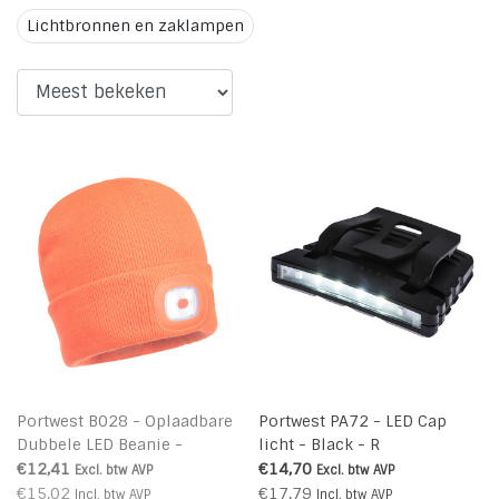
Lichtbronnen en zaklampen
Portwest B028 - Oplaadbare
Portwest PA72 - LED Cap
Dubbele LED Beanie -
licht - Black - R
Orange - R
€12,41
€14,70
Excl. btw
AVP
Excl. btw
AVP
€15,02
€17,79
Incl. btw
AVP
Incl. btw
AVP