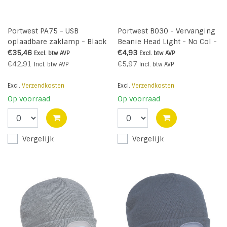
Portwest PA75 - USB
Portwest B030 - Vervanging
oplaadbare zaklamp - Black
Beanie Head Light - No Col -
- R
R
€35,46
€4,93
Excl. btw
AVP
Excl. btw
AVP
€42,91
€5,97
Incl. btw
AVP
Incl. btw
AVP
Excl.
Verzendkosten
Excl.
Verzendkosten
Op voorraad
Op voorraad
Vergelijk
Vergelijk