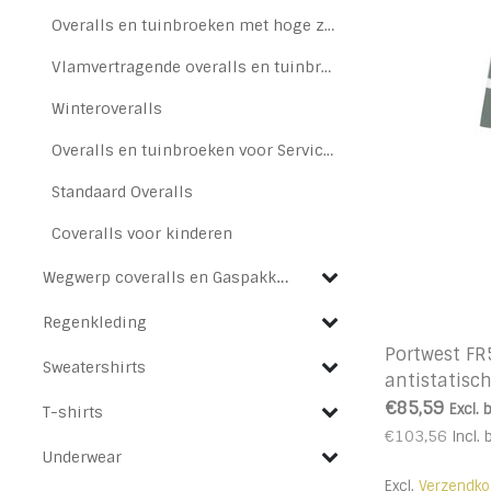
Overalls en tuinbroeken met hoge zichtbaarheid (High Vis)
Vlamvertragende overalls en tuinbroeken
Winteroveralls
Overalls en tuinbroeken voor Service, Tuin, Ambachten, Stukadoors of Schilders
Standaard Overalls
Coveralls voor kinderen
Wegwerp coveralls en Gaspakken
Regenkleding
Portwest F
Sweatershirts
antistatisch
€85,59
Excl. 
T-shirts
€103,56
Incl. 
Underwear
Excl.
Verzendko