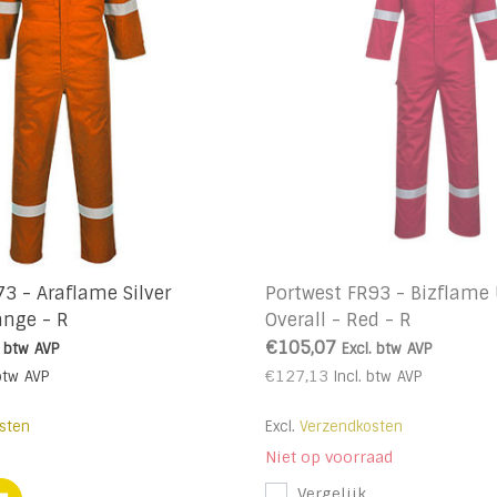
73 - Araflame Silver
Portwest FR93 - Bizflame 
ange - R
Overall - Red - R
€105,07
. btw
AVP
Excl. btw
AVP
€127,13
btw
AVP
Incl. btw
AVP
sten
Excl.
Verzendkosten
Niet op voorraad
Vergelijk