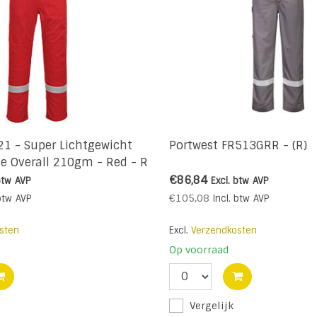
21 - Super Lichtgewicht
Portwest FR513GRR - (R)
he Overall 210gm - Red - R
€86,84
btw
AVP
Excl. btw
AVP
€105,08
btw
AVP
Incl. btw
AVP
sten
Excl.
Verzendkosten
Op voorraad
Vergelijk