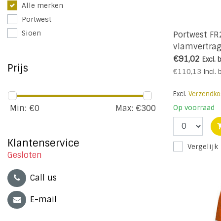
Alle merken
Portwest
Sioen
Portwest FR
vlamvertrag
€91,02
Excl. 
Prijs
€110,13
Incl. 
Excl.
Verzendko
Op voorraad
Min: €
0
Max: €
300
Klantenservice
Vergelijk
Gesloten
Call us
E-mail