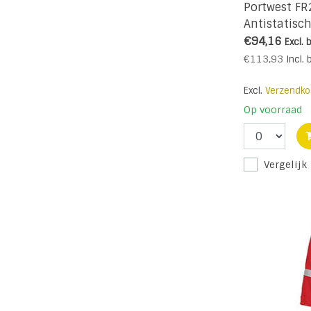
Portwest FR
Antistatisc
R
€94,16
Excl. 
€113,93
Incl. 
Excl.
Verzendko
Op voorraad
Vergelijk