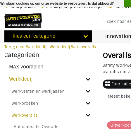
Wij slaan cookies op om onze website te verbeteren. Is dat akkoord?
Sharp prices
2-3 days shipment in Europe
+32 3 31
Kies een categorie
Innovation
Terug naar Werkkledij
|
Werkkledij
Werkoveralls
Overalls
Categorieën
Safety Workwe
MAX voordelen
overalls die 
Werkkledij
Foto-tabe
Werkvesten en werkjassen
Werkbroeken
Werkoveralls
Uitverkoc
Antistatische Overalls