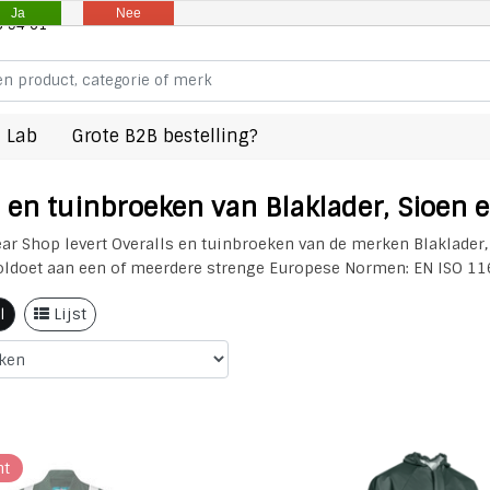
Ja
Nee
8 94 61
 Lab
Grote B2B bestelling?
 en tuinbroeken van Blaklader, Sioen 
ar Shop levert Overalls en tuinbroeken van de merken Blaklader, 
voldoet aan een of meerdere strenge Europese Normen: EN ISO 116
l
Lijst
ht