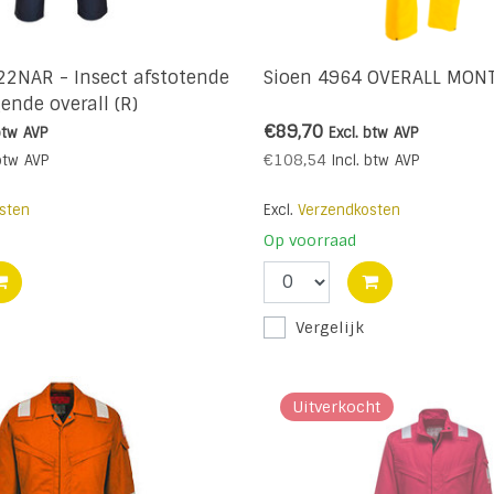
22NAR - Insect afstotende
Sioen 4964 OVERALL MONT
ende overall (R)
€89,70
btw
AVP
Excl. btw
AVP
€108,54
btw
AVP
Incl. btw
AVP
sten
Excl.
Verzendkosten
Op voorraad
Vergelijk
Uitverkocht