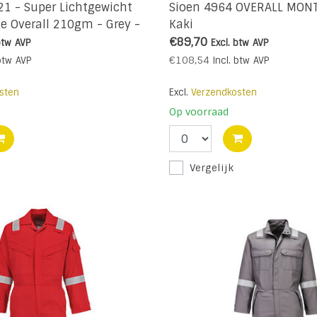
21 - Super Lichtgewicht
Sioen 4964 OVERALL MON
he Overall 210gm - Grey -
Kaki
€89,70
btw
AVP
Excl. btw
AVP
€108,54
btw
AVP
Incl. btw
AVP
sten
Excl.
Verzendkosten
Op voorraad
Vergelijk