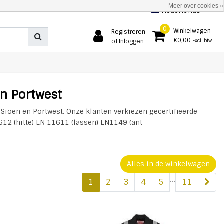
Meer over cookies »
Nederlands
0
Winkelwagen
Registreren
€0,00
of Inloggen
Excl. btw
en Portwest
Sioen en Portwest. Onze klanten verkiezen gecertifieerde
12 (hitte) EN 11611 (lassen) EN1149 (ant
Alles in de winkelwagen
...
1
2
3
4
5
11