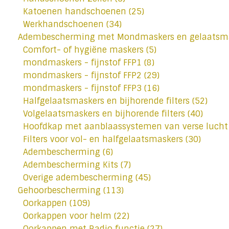
Katoenen handschoenen
(25)
Werkhandschoenen
(34)
Adembescherming met Mondmaskers en gelaatsm
Comfort- of hygiëne maskers
(5)
mondmaskers - fijnstof FFP1
(8)
mondmaskers - fijnstof FFP2
(29)
mondmaskers - fijnstof FFP3
(16)
Halfgelaatsmaskers en bijhorende filters
(52)
Volgelaatsmaskers en bijhorende filters
(40)
Hoofdkap met aanblaassystemen van verse luch
Filters voor vol- en halfgelaatsmaskers
(30)
Adembescherming
(6)
Adembescherming Kits
(7)
Overige adembescherming
(45)
Gehoorbescherming
(113)
Oorkappen
(109)
Oorkappen voor helm
(22)
Oorkappen met Radio functie
(27)