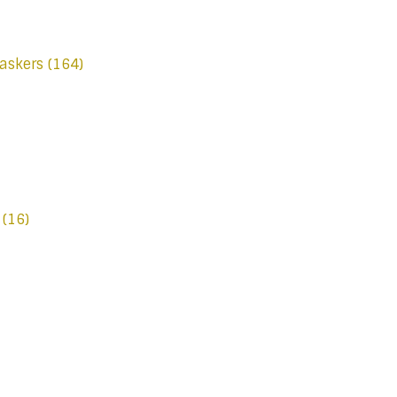
askers
(164)
t
(16)