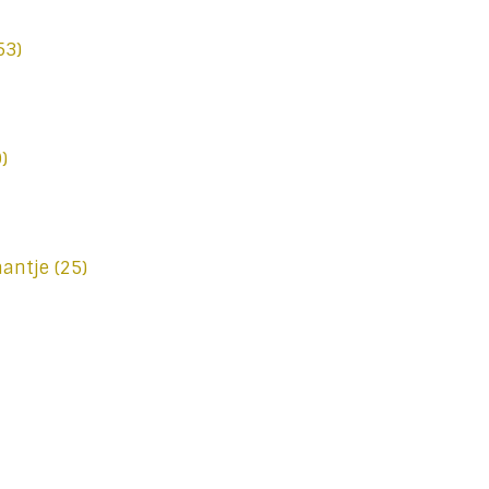
53)
)
aantje
(25)