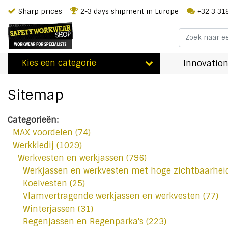
Sharp prices
2-3 days shipment in Europe
+32 3 31
Kies een categorie
Innovation
Sitemap
Categorieën:
MAX voordelen
(74)
Werkkledij
(1029)
Werkvesten en werkjassen
(796)
Werkjassen en werkvesten met hoge zichtbaarheid
Koelvesten
(25)
Vlamvertragende werkjassen en werkvesten
(77)
Winterjassen
(31)
Regenjassen en Regenparka's
(223)