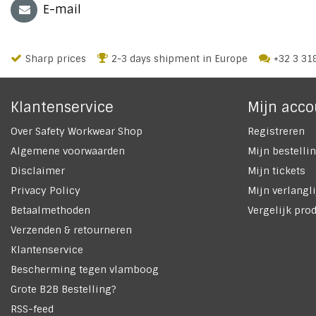
E-mail
Sharp prices
2-3 days shipment in Europe
+32 3 31
Klantenservice
Mijn acco
Over Safety Workwear Shop
Registreren
Algemene voorwaarden
Mijn bestelli
Disclaimer
Mijn tickets
Privacy Policy
Mijn verlangli
Betaalmethoden
Vergelijk pro
Verzenden & retourneren
Klantenservice
Bescherming tegen vlamboog
Grote B2B Bestelling?
RSS-feed