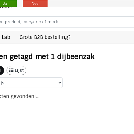
Ja
Nee
8 94 61
 Lab
Grote B2B bestelling?
en getagd met 1 dijbeenzak
l
Lijst
ten gevonden!...