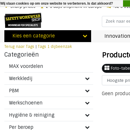
Wij slaan cookies op om onze website te verbeteren. Is dat akkoord?
Sharp prices
2-3 days shipment in Europe
+32 3 31
Kies een categorie
Innovation
Terug naar Tags
|
Tags
1 dijbeenzak
Product
Categorieën
MAX voordelen
Foto-tabe
Werkkledij
PBM
Geen produc
Werkschoenen
Hygiëne & reiniging
Per beroep