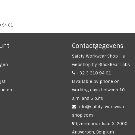
8 94 61
unt
Contactgegevens
Safety Workwear Shop - a
ngen
webshop by BlackBear Labs
+32 3 318 94 61
jst
(available by phone on
ducten
working days between 10
a.m. and 5 p.m)
info@safety-workwear-
shop.com
Ijzerenpoortkaai 3, 2000
Antwerpen, Belgium