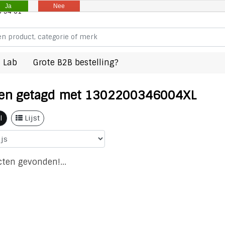
Ja
Nee
8 94 61
 Lab
Grote B2B bestelling?
en getagd met 1302200346004XL
l
Lijst
ten gevonden!...