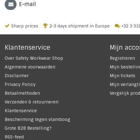
E-mail
Sharp prices
2-3 days shipment in Europe
+32 3 31
Klantenservice
Mijn acco
Over Safety Workwear Shop
Registreren
Algemene voorwaarden
Mijn bestelli
Disclaimer
Mijn tickets
Privacy Policy
Mijn verlangli
Betaalmethoden
Vergelijk pro
Verzenden & retourneren
Klantenservice
Bescherming tegen vlamboog
Grote B2B Bestelling?
RSS-feed