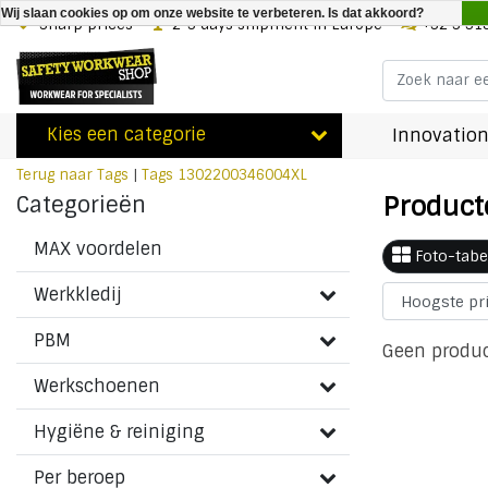
Wij slaan cookies op om onze website te verbeteren. Is dat akkoord?
Sharp prices
2-3 days shipment in Europe
+32 3 31
Kies een categorie
Innovation
Terug naar Tags
|
Tags
1302200346004XL
Product
Categorieën
MAX voordelen
Foto-tabe
Werkkledij
PBM
Geen produc
Werkschoenen
Hygiëne & reiniging
Per beroep