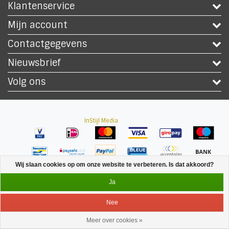
Klantenservice
Mijn account
Contactgegevens
Nieuwsbrief
Volg ons
Copyright © 2026 - Safety Workwear Shop - PBM Werkkleding Winkel - All
rights reserved - Theme by
InStijl Media
|
Alle bedragen zijn exclusief BTW
Wij slaan cookies op om onze website te verbeteren. Is dat akkoord?
Ja
Nee
Meer over cookies »
Service
Menu
Inloggen
Winkelwagen