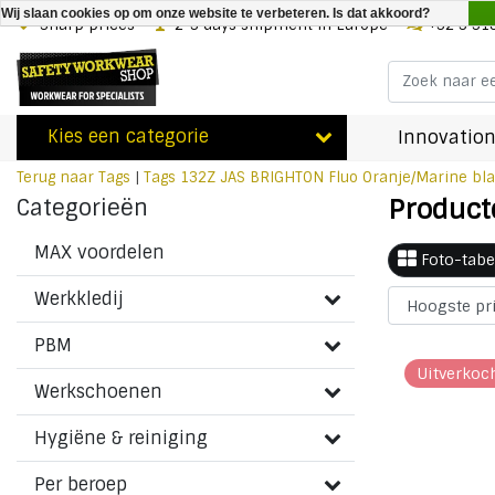
Wij slaan cookies op om onze website te verbeteren. Is dat akkoord?
Sharp prices
2-3 days shipment in Europe
+32 3 31
Kies een categorie
Innovation
Terug naar Tags
|
Tags
132Z JAS BRIGHTON Fluo Oranje/Marine bl
Product
Categorieën
MAX voordelen
Foto-tabe
Werkkledij
PBM
Uitverkoc
Werkschoenen
Hygiëne & reiniging
Per beroep