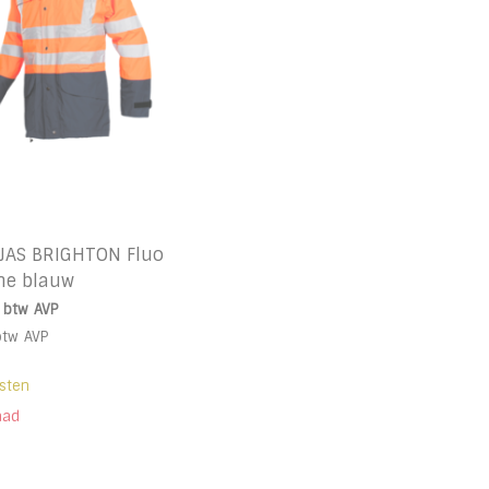
 JAS BRIGHTON Fluo
ne blauw
. btw
AVP
btw
AVP
sten
aad