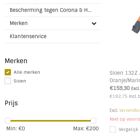
Bescherming tegen Corona & HMPV virus
Merken
Klantenservice
Merken
Alle merken
Sioen 132Z
Oranje/Mari
Sioen
€159,30
Excl
€192,75
Incl. 
Prijs
Excl.
Verzendko
Niet op voorr
Min: €
0
Max: €
200
Vergelijk