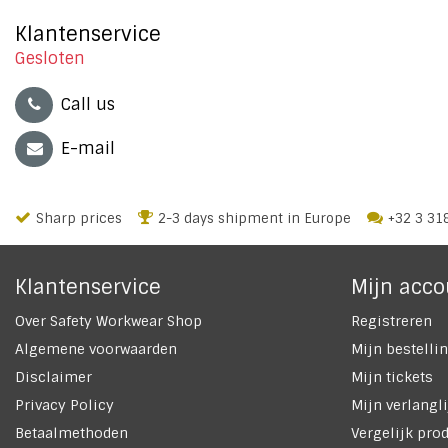
Klantenservice
Gesloten
Call us
E-mail
Sharp prices
2-3 days shipment in Europe
+32 3 31
Klantenservice
Mijn acco
Over Safety Workwear Shop
Registreren
Algemene voorwaarden
Mijn bestelli
Disclaimer
Mijn tickets
Privacy Policy
Mijn verlangli
Betaalmethoden
Vergelijk pro