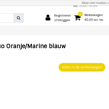
Meer over cookies »
Nederlands
0
Winkelwagen
Registreren
€0,00
of Inloggen
Excl. btw
o Oranje/Marine blauw
Alles in de winkelwagen