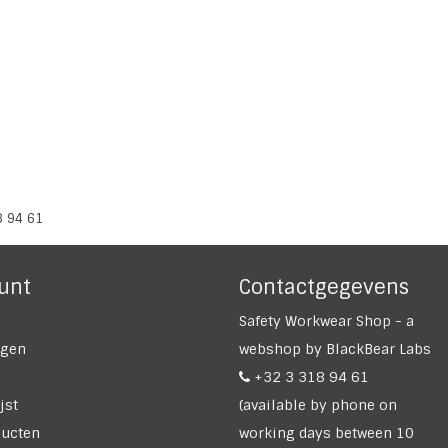
8 94 61
unt
Contactgegevens
Safety Workwear Shop - a
ngen
webshop by BlackBear Labs
+32 3 318 94 61
jst
(available by phone on
ducten
working days between 10