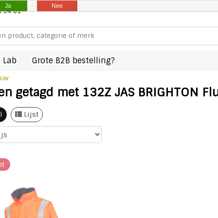
Ja
Nee
8 94 61
 Lab
Grote B2B bestelling?
auw
en getagd met 132Z JAS BRIGHTON Flu
l
Lijst
ht