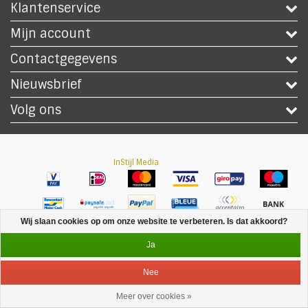
Klantenservice
Mijn account
Contactgegevens
Nieuwsbrief
Volg ons
Copyright © 2026 - Safety Workwear Shop - PBM Werkkleding Winkel - All
rights reserved - Theme by
InStijl Media
|
Alle bedragen zijn exclusief BTW
Wij slaan cookies op om onze website te verbeteren. Is dat akkoord?
Ja
Nee
Meer over cookies »
Service
Menu
Inloggen
Winkelwagen