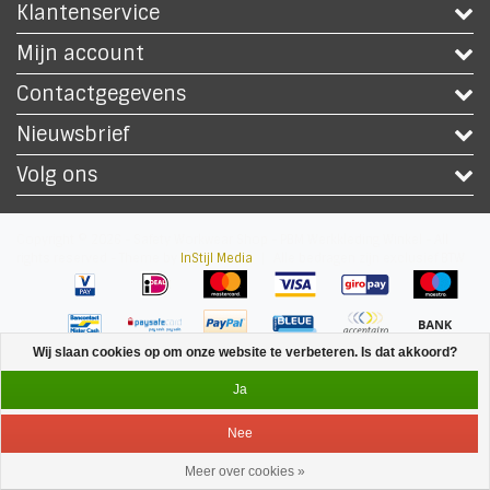
Klantenservice
Mijn account
Contactgegevens
Nieuwsbrief
Volg ons
Copyright © 2026 - Safety Workwear Shop - PBM Werkkleding Winkel - All
rights reserved - Theme by
InStijl Media
|
Alle bedragen zijn exclusief BTW
Wij slaan cookies op om onze website te verbeteren. Is dat akkoord?
Ja
Nee
Meer over cookies »
Service
Menu
Inloggen
Winkelwagen