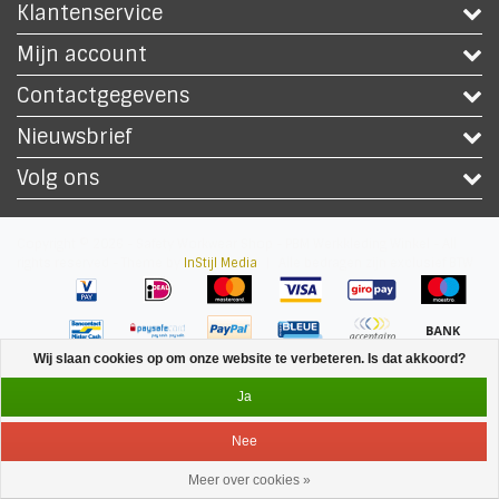
Klantenservice
Mijn account
Contactgegevens
Nieuwsbrief
Volg ons
Copyright © 2026 - Safety Workwear Shop - PBM Werkkleding Winkel - All
rights reserved - Theme by
InStijl Media
|
Alle bedragen zijn exclusief BTW
Wij slaan cookies op om onze website te verbeteren. Is dat akkoord?
Ja
Nee
Meer over cookies »
Service
Menu
Inloggen
Winkelwagen