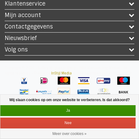
Klantenservice
Mijn account
Contactgegevens
Nieuwsbrief
Volg ons
Copyright © 2026 - Safety Workwear Shop - PBM Werkkleding Winkel - All
rights reserved - Theme by
InStijl Media
|
Alle bedragen zijn exclusief BTW
Wij slaan cookies op om onze website te verbeteren. Is dat akkoord?
Ja
Nee
Meer over cookies »
Service
Menu
Inloggen
Winkelwagen