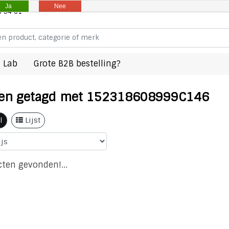
Ja
Nee
8 94 61
 Lab
Grote B2B bestelling?
en getagd met 152318608999C146
l
Lijst
ten gevonden!...