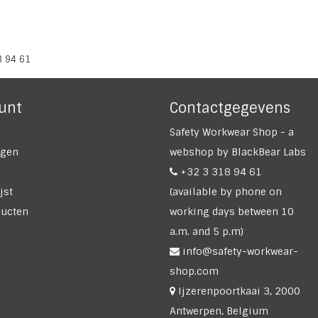
8 94 61
unt
Contactgegevens
Safety Workwear Shop - a
ngen
webshop by BlackBear Labs
+32 3 318 94 61
jst
(available by phone on
ducten
working days between 10
a.m. and 5 p.m)
info@safety-workwear-
shop.com
Ijzerenpoortkaai 3, 2000
Antwerpen, Belgium