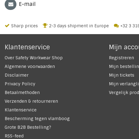
E-mail
Sharp prices
2-3 days shipment in Europe
+32 3 31
Klantenservice
Mijn acco
Over Safety Workwear Shop
Registreren
Algemene voorwaarden
Mijn bestelli
Disclaimer
Mijn tickets
Privacy Policy
Mijn verlangli
Betaalmethoden
Vergelijk pro
Verzenden & retourneren
Klantenservice
Bescherming tegen vlamboog
Grote B2B Bestelling?
RSS-feed