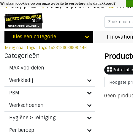
Wij slaan cookies op om onze website te verbeteren. Is dat akkoord?
Sharp prices
2-3 days shipment in Europe
+32 3 31
Kies een categorie
Innovation
Terug naar Tags
|
Tags
152318608999C146
Product
Categorieën
MAX voordelen
Foto-tabe
Werkkledij
PBM
Geen produc
Werkschoenen
Hygiëne & reiniging
Per beroep