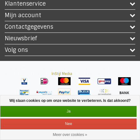
Klantenservice
Mijn account
Contactgegevens
Nieuwsbrief
Volg ons
Copyright © 2026 - Safety Workwear Shop - PBM Werkkleding Winkel - All
rights reserved - Theme by
InStijl Media
|
Alle bedragen zijn exclusief BTW
Wij slaan cookies op om onze website te verbeteren. Is dat akkoord?
Ja
Nee
Meer over cookies »
Service
Menu
Inloggen
Winkelwagen