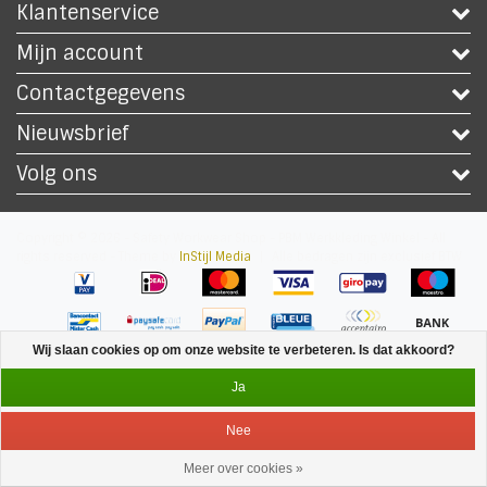
Klantenservice
Mijn account
Contactgegevens
Nieuwsbrief
Volg ons
Copyright © 2026 - Safety Workwear Shop - PBM Werkkleding Winkel - All
rights reserved - Theme by
InStijl Media
|
Alle bedragen zijn exclusief BTW
Wij slaan cookies op om onze website te verbeteren. Is dat akkoord?
Ja
Nee
Meer over cookies »
Service
Menu
Inloggen
Winkelwagen