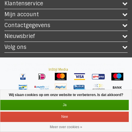
Klantenservice
Mijn account
Contactgegevens
Nieuwsbrief
Volg ons
Copyright © 2026 - Safety Workwear Shop - PBM Werkkleding Winkel - All
rights reserved - Theme by
InStijl Media
|
Alle bedragen zijn exclusief BTW
Wij slaan cookies op om onze website te verbeteren. Is dat akkoord?
Ja
Nee
Meer over cookies »
Service
Menu
Inloggen
Winkelwagen