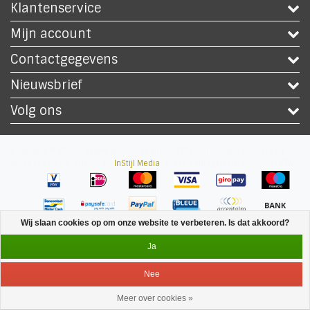
Klantenservice
Mijn account
Contactgegevens
Nieuwsbrief
Volg ons
Copyright © 2026 - Safety Workwear Shop - PBM Werkkleding Winkel - All
rights reserved - Theme by
InStijl Media
|
Alle bedragen zijn exclusief BTW
Wij slaan cookies op om onze website te verbeteren. Is dat akkoord?
Ja
Nee
Meer over cookies »
Service
Menu
Inloggen
Winkelwagen