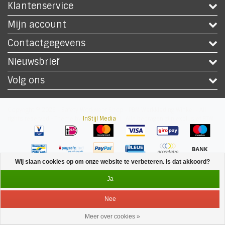
Klantenservice
Mijn account
Contactgegevens
Nieuwsbrief
Volg ons
Copyright © 2026 - Safety Workwear Shop - PBM Werkkleding Winkel - All
rights reserved - Theme by
InStijl Media
|
Alle bedragen zijn exclusief BTW
Wij slaan cookies op om onze website te verbeteren. Is dat akkoord?
Ja
Nee
Meer over cookies »
Service
Menu
Inloggen
Winkelwagen