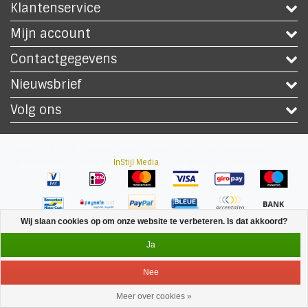
Klantenservice
Mijn account
Contactgegevens
Nieuwsbrief
Volg ons
Copyright © 2026 - Safety Workwear Shop - PBM Werkkleding Winkel - All
rights reserved - Theme by
InStijl Media
|
Alle bedragen zijn exclusief BTW
Wij slaan cookies op om onze website te verbeteren. Is dat akkoord?
Ja
Nee
Meer over cookies »
Service
Menu
Inloggen
Winkelwagen