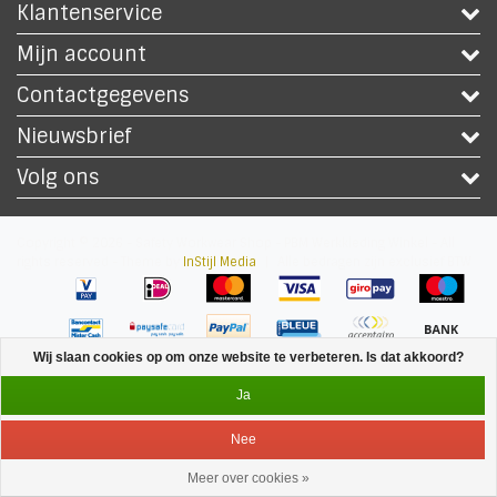
Klantenservice
Mijn account
Contactgegevens
Nieuwsbrief
Volg ons
Copyright © 2026 - Safety Workwear Shop - PBM Werkkleding Winkel - All
rights reserved - Theme by
InStijl Media
|
Alle bedragen zijn exclusief BTW
Wij slaan cookies op om onze website te verbeteren. Is dat akkoord?
Ja
Nee
Meer over cookies »
Service
Menu
Inloggen
Winkelwagen