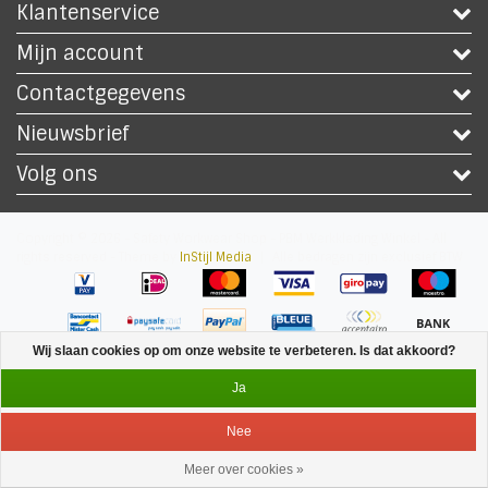
Klantenservice
Mijn account
Contactgegevens
Nieuwsbrief
Volg ons
Copyright © 2026 - Safety Workwear Shop - PBM Werkkleding Winkel - All
rights reserved - Theme by
InStijl Media
|
Alle bedragen zijn exclusief BTW
Wij slaan cookies op om onze website te verbeteren. Is dat akkoord?
Ja
Nee
Meer over cookies »
Service
Menu
Inloggen
Winkelwagen