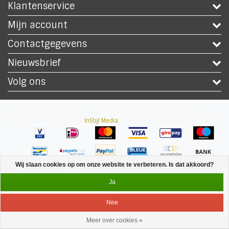
Klantenservice
Mijn account
Contactgegevens
Nieuwsbrief
Volg ons
Copyright © 2026 - Safety Workwear Shop - PBM Werkkleding Winkel - All
rights reserved - Theme by
InStijl Media
|
Alle bedragen zijn exclusief BTW
Wij slaan cookies op om onze website te verbeteren. Is dat akkoord?
Ja
Nee
Meer over cookies »
Service
Menu
Inloggen
Winkelwagen