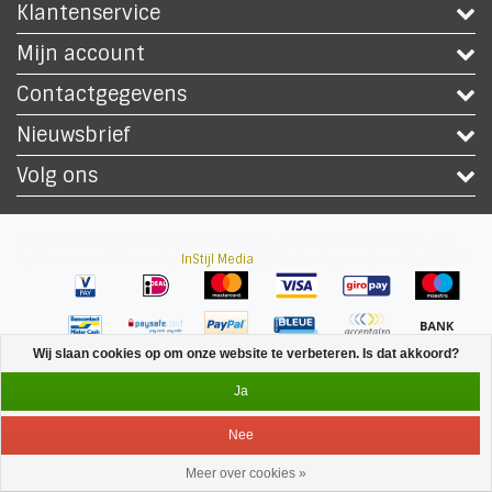
Klantenservice
Mijn account
Contactgegevens
Nieuwsbrief
Volg ons
Copyright © 2026 - Safety Workwear Shop - PBM Werkkleding Winkel - All
rights reserved - Theme by
InStijl Media
|
Alle bedragen zijn exclusief BTW
Wij slaan cookies op om onze website te verbeteren. Is dat akkoord?
Ja
Nee
Meer over cookies »
Service
Menu
Inloggen
Winkelwagen