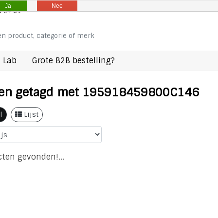
Ja
Nee
8 94 61
 Lab
Grote B2B bestelling?
en getagd met 195918459800C146
l
Lijst
ten gevonden!...