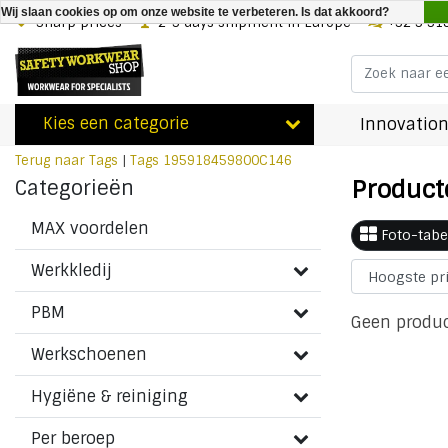
Wij slaan cookies op om onze website te verbeteren. Is dat akkoord?
Sharp prices
2-3 days shipment in Europe
+32 3 31
Kies een categorie
Innovation
Terug naar Tags
|
Tags
195918459800C146
Product
Categorieën
MAX voordelen
Foto-tabe
Werkkledij
PBM
Geen produc
Werkschoenen
Hygiëne & reiniging
Per beroep