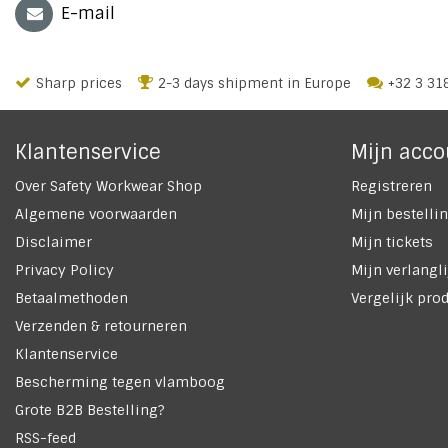
E-mail
Sharp prices
2-3 days shipment in Europe
+32 3 31
Klantenservice
Mijn acco
Over Safety Workwear Shop
Registreren
Algemene voorwaarden
Mijn bestelli
Disclaimer
Mijn tickets
Privacy Policy
Mijn verlangli
Betaalmethoden
Vergelijk pro
Verzenden & retourneren
Klantenservice
Bescherming tegen vlamboog
Grote B2B Bestelling?
RSS-feed