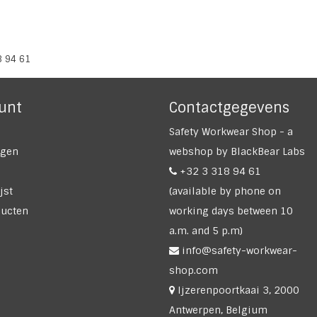
8 94 61
unt
Contactgegevens
Safety Workwear Shop - a
ngen
webshop by BlackBear Labs
+32 3 318 94 61
jst
(available by phone on
ducten
working days between 10
a.m. and 5 p.m)
info@safety-workwear-
shop.com
Ijzerenpoortkaai 3, 2000
Antwerpen, Belgium