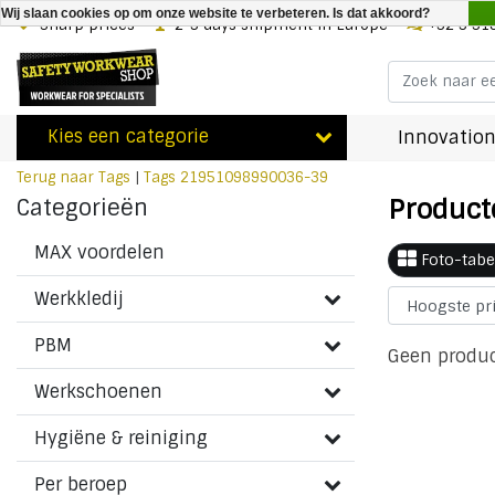
Wij slaan cookies op om onze website te verbeteren. Is dat akkoord?
Sharp prices
2-3 days shipment in Europe
+32 3 31
Kies een categorie
Innovation
Terug naar Tags
|
Tags
21951098990036-39
Product
Categorieën
MAX voordelen
Foto-tabe
Werkkledij
PBM
Geen produc
Werkschoenen
Hygiëne & reiniging
Per beroep