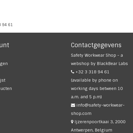
8 94 61
unt
Contactgegevens
Safety Workwear Shop - a
ngen
webshop by BlackBear Labs
+32 3 318 94 61
jst
(available by phone on
ducten
working days between 10
a.m. and 5 p.m)
info@safety-workwear-
shop.com
Ijzerenpoortkaai 3, 2000
Antwerpen, Belgium