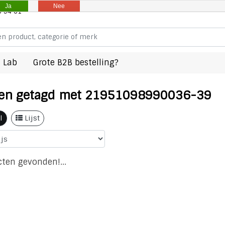
Ja
Nee
8 94 61
 Lab
Grote B2B bestelling?
en getagd met 21951098990036-39
l
Lijst
ten gevonden!...