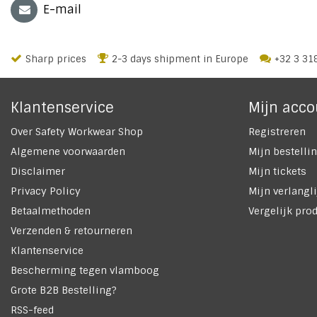
E-mail
Sharp prices
2-3 days shipment in Europe
+32 3 31
Klantenservice
Mijn acco
Over Safety Workwear Shop
Registreren
Algemene voorwaarden
Mijn bestelli
Disclaimer
Mijn tickets
Privacy Policy
Mijn verlangli
Betaalmethoden
Vergelijk pro
Verzenden & retourneren
Klantenservice
Bescherming tegen vlamboog
Grote B2B Bestelling?
RSS-feed