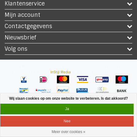
Klantenservice
Mijn account
Contactgegevens
Nieuwsbrief
Volg ons
Copyright © 2026 - Safety Workwear Shop - PBM Werkkleding Winkel - All
rights reserved - Theme by
InStijl Media
|
Alle bedragen zijn exclusief BTW
Wij slaan cookies op om onze website te verbeteren. Is dat akkoord?
Ja
Nee
Meer over cookies »
Service
Menu
Inloggen
Winkelwagen