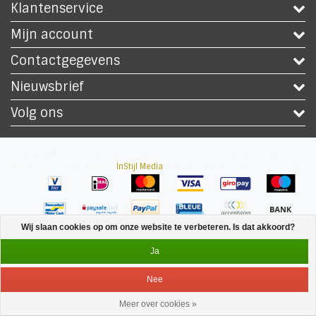
Klantenservice
Mijn account
Contactgegevens
Nieuwsbrief
Volg ons
Copyright © 2026 - Safety Workwear Shop - PBM Werkkleding Winkel - All
rights reserved - Theme by
InStijl Media
|
Alle bedragen zijn exclusief BTW
Wij slaan cookies op om onze website te verbeteren. Is dat akkoord?
Ja
Nee
Meer over cookies »
Service
Menu
Inloggen
Winkelwagen