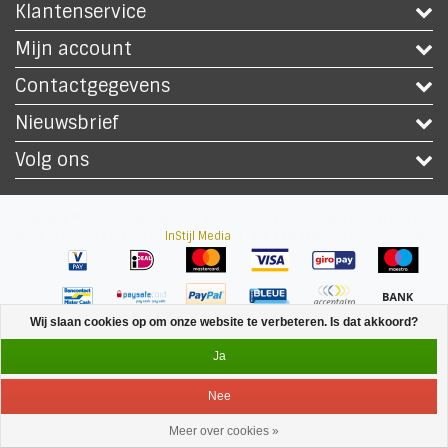
Klantenservice
Mijn account
Contactgegevens
Nieuwsbrief
Volg ons
Copyright © 2026 - Safety Workwear Shop - PBM Werkkleding Winkel - All
rights reserved - Theme by
InStijl Media
|
Alle bedragen zijn exclusief BTW
Wij slaan cookies op om onze website te verbeteren. Is dat akkoord?
Ja
Nee
Meer over cookies »
Service
Menu
Inloggen
Winkelwagen