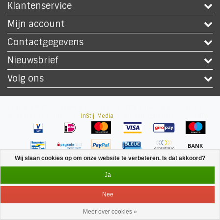
Klantenservice
Mijn account
Contactgegevens
Nieuwsbrief
Volg ons
Copyright © 2026 - Safety Workwear Shop - PBM Werkkleding Winkel - All
rights reserved - Theme by
InStijl Media
|
Alle bedragen zijn exclusief BTW
Wij slaan cookies op om onze website te verbeteren. Is dat akkoord?
Ja
Nee
Meer over cookies »
Service
Menu
Inloggen
Winkelwagen