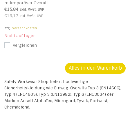
mikroporöser Overall
3/4/5/6 - Yellow - R
€15,84
exkl. MwSt.
UVP
€19,17
Inkl. MwSt.
UVP
zzgl.
Versandkosten
Nicht auf Lager
Vergleichen
Alles in den Warenkorb
Safety Workwear Shop liefert hochwertige
Sicherheitskleidung wie Einweg-Overalls Typ 3 (EN14606),
Typ 4 (EN14605), Typ 5 (EN13982), Typ 6 (EN13034) der
Marken Ansell AlphaTec, Microgard, Tyvek, Portwest,
Chemdefend.