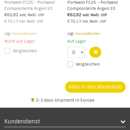
Portwest FC25 - Portwest
Portwest FC25 - Portwest
Compositelite Argen S3
Compositelite Argen S3
Trainer - Teal - R
Trainer - Grey - R
€62,92
€62,92
exkl. MwSt.
UVP
exkl. MwSt.
UVP
€76,13
€76,13
Inkl. MwSt.
UVP
Inkl. MwSt.
UVP
zzgl.
Versandkosten
zzgl.
Versandkosten
Nicht auf Lager
Auf Lager
Vergleichen
Vergleichen
Alles in den Warenkorb
2-3 days shipment in Europe
Kundendienst