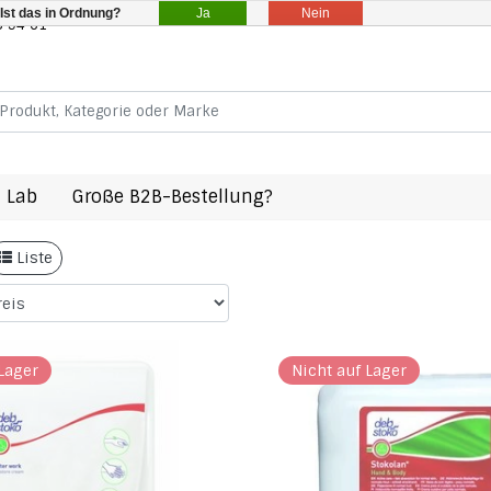
Ja
Nein
Ist das in Ordnung?
8 94 61
e huid Peau normale
 Lab
Große B2B-Bestellung?
 huid Peau normale
Liste
Lager
Nicht auf Lager