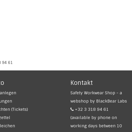
8 94 61
to
Kontakt
anlegen
Safety Workwear Shop - a
lungen
webshop by BlackBear Labs
hten (Tickets)
+32 3 318 94 61
ettel
(available by phone on
leichen
working days between 10