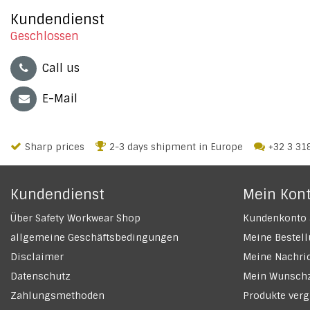
Kundendienst
Geschlossen
Call us
E-Mail
Sharp prices
2-3 days shipment in Europe
+32 3 31
Kundendienst
Mein Kon
Über Safety Workwear Shop
Kundenkonto 
allgemeine Geschäftsbedingungen
Meine Bestel
Disclaimer
Meine Nachric
Datenschutz
Mein Wunschz
Zahlungsmethoden
Produkte verg