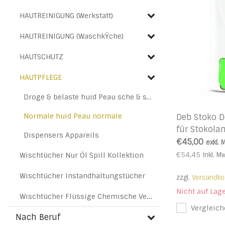
HAUTREINIGUNG (Werkstatt)
HAUTREINIGUNG (WaschkŸche)
HAUTSCHUTZ
HAUTPFLEGE
Droge & belaste huid Peau sche & stressŽe
Normale huid Peau normale
Deb Stoko D
für Stokola
Dispensers Appareils
€45,00
exkl. 
€54,45
Wischtücher Nur Öl Spill Kollektion
Inkl. M
Wischtücher Instandhaltungstücher
zzgl.
Versandko
Nicht auf Lag
Wischtücher Flüssige Chemische Verschmutzungen
Vergleich
Nach Beruf