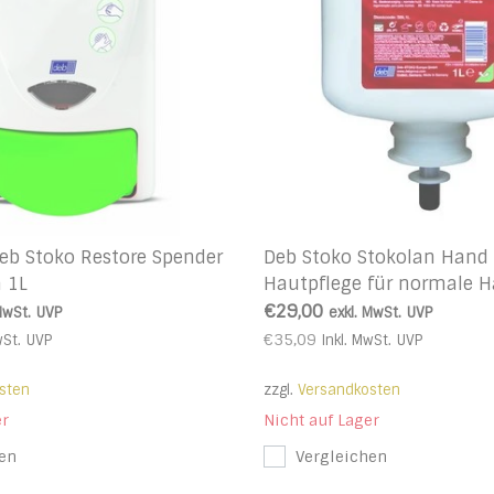
eb Stoko Restore Spender
Deb Stoko Stokolan Hand 
n 1L
Hautpflege für normale H
€29,00
MwSt.
UVP
exkl. MwSt.
UVP
€35,09
wSt.
UVP
Inkl. MwSt.
UVP
sten
zzgl.
Versandkosten
er
Nicht auf Lager
en
Vergleichen