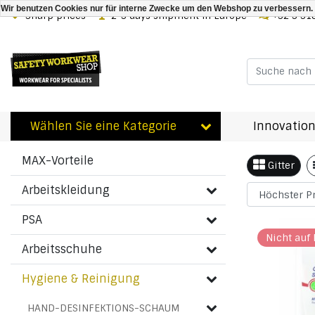
Wir benutzen Cookies nur für interne Zwecke um den Webshop zu verbessern. 
Sharp prices
2-3 days shipment in Europe
+32 3 31
Zurück zu HAUTPFLEGE
|
Hygiene & Reinigung
HAUTPFLEGE
Normal
Wählen Sie eine Kategorie
Innovation
Normale
Kategorien
MAX-Vorteile
Gitter
Arbeitskleidung
PSA
Nicht auf 
Arbeitsschuhe
Hygiene & Reinigung
HAND-DESINFEKTIONS-SCHAUM