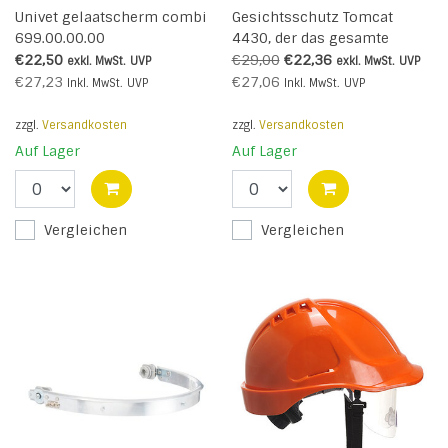
Univet gelaatscherm combi
Gesichtsschutz Tomcat
699.00.00.00
4430, der das gesamte
Sichtfeld vor Staub und
€22,50
€29,00
€22,36
exkl. MwSt.
UVP
exkl. MwSt.
UVP
Spritzern schützt,
€27,23
€27,06
Inkl. MwSt.
UVP
Inkl. MwSt.
UVP
hergestellt in Deutschland
zzgl.
Versandkosten
zzgl.
Versandkosten
Auf Lager
Auf Lager
Vergleichen
Vergleichen