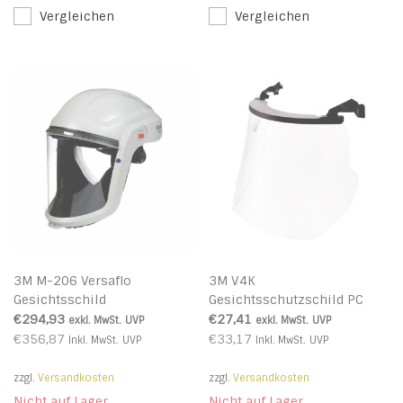
Vergleichen
Vergleichen
3M M-206 Versaflo
3M V4K
Gesichtsschild
Gesichtsschutzschild PC
klar
€294,93
€27,41
exkl. MwSt.
UVP
exkl. MwSt.
UVP
€356,87
€33,17
Inkl. MwSt.
UVP
Inkl. MwSt.
UVP
zzgl.
Versandkosten
zzgl.
Versandkosten
Nicht auf Lager
Nicht auf Lager