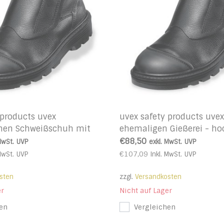
 products uvex
uvex safety products uvex
chen Schweißschuh mit
ehemaligen Gießerei - ho
Hoch
€88,50
MwSt.
UVP
exkl. MwSt.
UVP
€107,09
MwSt.
UVP
Inkl. MwSt.
UVP
sten
zzgl.
Versandkosten
er
Nicht auf Lager
en
Vergleichen