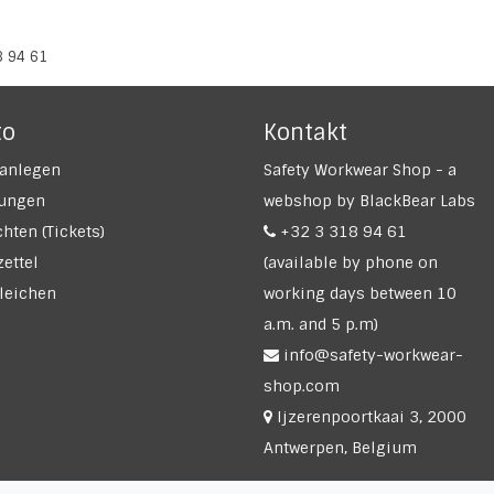
8 94 61
to
Kontakt
anlegen
Safety Workwear Shop - a
lungen
webshop by BlackBear Labs
hten (Tickets)
+32 3 318 94 61
ettel
(available by phone on
leichen
working days between 10
a.m. and 5 p.m)
info@safety-workwear-
shop.com
Ijzerenpoortkaai 3, 2000
Antwerpen, Belgium