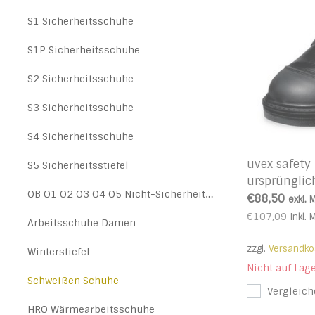
S1 Sicherheitsschuhe
S1P Sicherheitsschuhe
S2 Sicherheitsschuhe
S3 Sicherheitsschuhe
S4 Sicherheitsschuhe
uvex safety
S5 Sicherheitsstiefel
ursprüngli
OB O1 O2 O3 O4 O5 Nicht-Sicherheitsschuhe
Schnalle - 
€88,50
exkl. 
€107,09
Inkl. 
Arbeitsschuhe Damen
zzgl.
Versandko
Winterstiefel
Nicht auf Lag
Schweißen Schuhe
Vergleich
HRO Wärmearbeitsschuhe