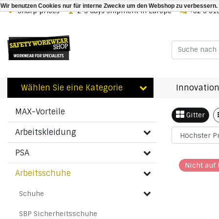
Wir benutzen Cookies nur für interne Zwecke um den Webshop zu verbessern. 
Sharp prices
2-3 days shipment in Europe
+32 3 31
Zurück zu Arbeitsschuhe
|
Arbeitsschuhe
Schweißen Schuhe
Wählen Sie eine Kategorie
Innovation
Schweiß
Kategorien
MAX-Vorteile
Gitter
Arbeitskleidung
PSA
Nicht auf 
Arbeitsschuhe
Schuhe
SBP Sicherheitsschuhe