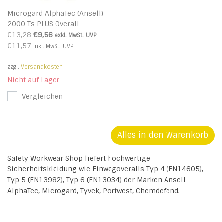
Microgard AlphaTec (Ansell)
2000 Ts PLUS Overall -
Modell 111wt - Typ 4/5/6
€13,28
€9,56
exkl. MwSt.
UVP
€11,57
Inkl. MwSt.
UVP
zzgl.
Versandkosten
Nicht auf Lager
Vergleichen
Alles in den Warenkorb
Safety Workwear Shop liefert hochwertige
Sicherheitskleidung wie Einwegoveralls Typ 4 (EN14605),
Typ 5 (EN13982), Typ 6 (EN13034) der Marken Ansell
AlphaTec, Microgard, Tyvek, Portwest, Chemdefend.