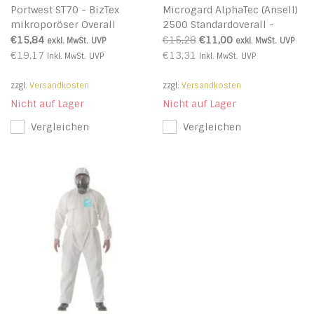
Portwest ST70 - BizTex
Microgard AlphaTec (Ansell)
mikroporöser Overall
2500 Standardoverall -
3/4/5/6 - Yellow - R
Modell 111 - Typ 4/5/6
€15,84
€15,28
€11,00
exkl. MwSt.
UVP
exkl. MwSt.
UVP
€19,17
€13,31
Inkl. MwSt.
UVP
Inkl. MwSt.
UVP
zzgl.
Versandkosten
zzgl.
Versandkosten
Nicht auf Lager
Nicht auf Lager
Vergleichen
Vergleichen