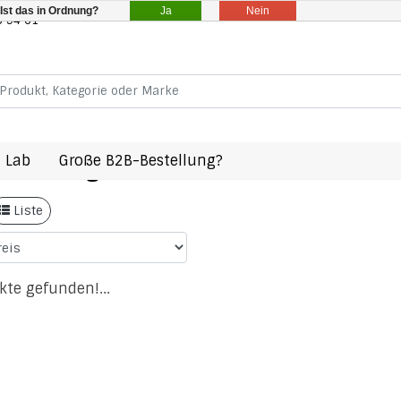
Ja
Nein
Ist das in Ordnung?
8 94 61
 Lab
Große B2B-Bestellung?
 mit Schlagwort 150013204699C146
Liste
kte gefunden!...