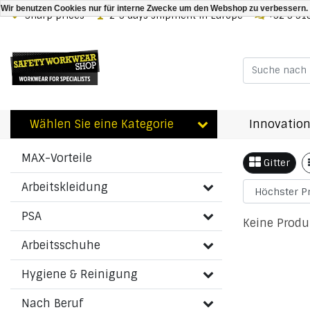
Wir benutzen Cookies nur für interne Zwecke um den Webshop zu verbessern. 
Sharp prices
2-3 days shipment in Europe
+32 3 31
Zurück zu Schlagworte
|
Schlagworte
150013204699C146
Wählen Sie eine Kategorie
Innovation
Artikel
Kategorien
MAX-Vorteile
Gitter
Arbeitskleidung
PSA
Keine Produ
Arbeitsschuhe
Hygiene & Reinigung
Nach Beruf