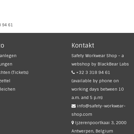
8 94 61
to
Kontakt
anlegen
Safety Workwear Shop - a
lungen
webshop by BlackBear Labs
hten (Tickets)
+32 3 318 94 61
ettel
(available by phone on
leichen
working days between 10
a.m. and 5 p.m)
info@safety-workwear-
shop.com
Ijzerenpoortkaai 3, 2000
Antwerpen, Belgium