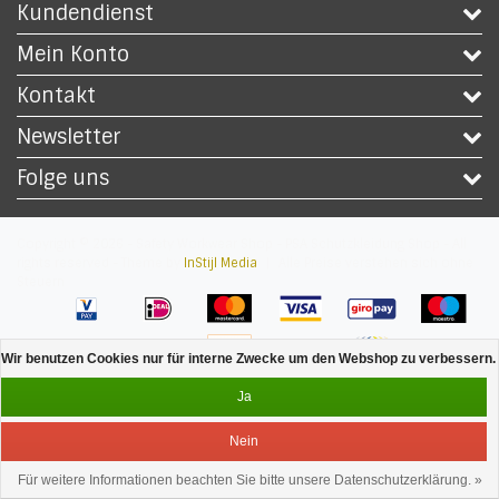
Kundendienst
Mein Konto
Kontakt
Newsletter
Folge uns
Copyright © 2026 - Safety Workwear Shop - PSA Schutzkleidung Shop - All
rights reserved - Theme by
InStijl Media
|
Alle Preise verstehen sich ohne
Steuern
Wir benutzen Cookies nur für interne Zwecke um den Webshop zu verbessern. 
Ja
Nein
Für weitere Informationen beachten Sie bitte unsere Datenschutzerklärung. »
Bedienung
Menu
anmelden
Ihr Warenkorb