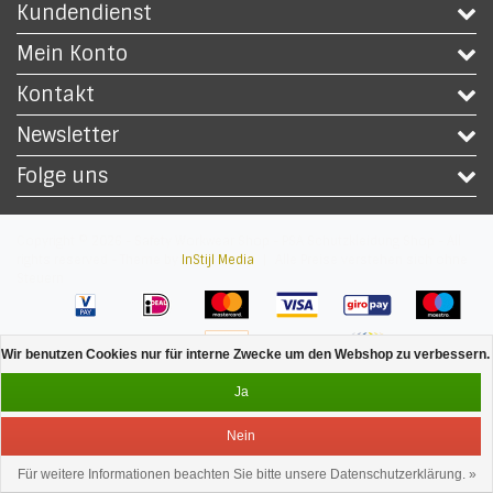
Kundendienst
Mein Konto
Kontakt
Newsletter
Folge uns
Copyright © 2026 - Safety Workwear Shop - PSA Schutzkleidung Shop - All
rights reserved - Theme by
InStijl Media
|
Alle Preise verstehen sich ohne
Steuern
Wir benutzen Cookies nur für interne Zwecke um den Webshop zu verbessern. 
Ja
Nein
Für weitere Informationen beachten Sie bitte unsere Datenschutzerklärung. »
Bedienung
Menu
anmelden
Ihr Warenkorb