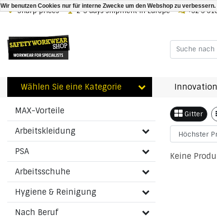
Wir benutzen Cookies nur für interne Zwecke um den Webshop zu verbessern. 
Sharp prices
2-3 days shipment in Europe
+32 3 31
Zurück zu Schlagworte
|
Schlagworte
181019779900L
Wählen Sie eine Kategorie
Innovation
Artikel
Kategorien
MAX-Vorteile
Gitter
Arbeitskleidung
PSA
Keine Produ
Arbeitsschuhe
Hygiene & Reinigung
Nach Beruf