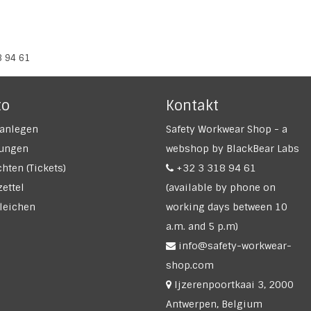
8 94 61
to
Kontakt
anlegen
Safety Workwear Shop - a
lungen
webshop by BlackBear Labs
hten (Tickets)
+32 3 318 94 61
ettel
(available by phone on
leichen
working days between 10
a.m. and 5 p.m)
info@safety-workwear-
shop.com
Ijzerenpoortkaai 3, 2000
Antwerpen, Belgium