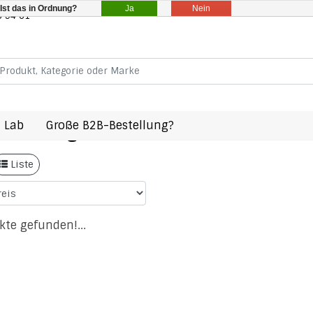
Ja
Nein
Ist das in Ordnung?
8 94 61
 Lab
Große B2B-Bestellung?
 mit Schlagwort 181019779900L
Liste
kte gefunden!...