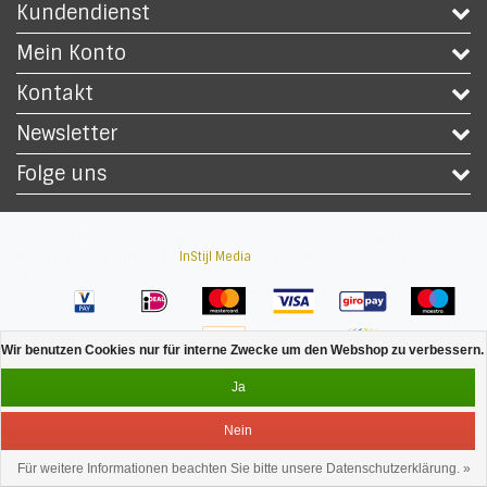
Kundendienst
Mein Konto
Kontakt
Newsletter
Folge uns
Copyright © 2026 - Safety Workwear Shop - PSA Schutzkleidung Shop - All
rights reserved - Theme by
InStijl Media
|
Alle Preise verstehen sich ohne
Steuern
Wir benutzen Cookies nur für interne Zwecke um den Webshop zu verbessern. 
Ja
Nein
Für weitere Informationen beachten Sie bitte unsere Datenschutzerklärung. »
Bedienung
Menu
anmelden
Ihr Warenkorb