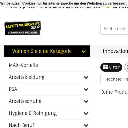
Wir benutzen Cookies nur für interne Zwecke um den Webshop zu verbessern. 
Sharp prices
2-3 days shipment in Europe
+32 3 31
Zurück zu Schlagworte
|
Schlagworte
196011454599C146
Wählen Sie eine Kategorie
Innovation
Artikel
Kategorien
MAX-Vorteile
Gitter
Arbeitskleidung
PSA
Keine Produ
Arbeitsschuhe
Hygiene & Reinigung
Nach Beruf