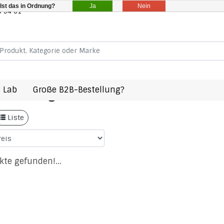
Ja
Nein
Ist das in Ordnung?
8 94 61
 Lab
Große B2B-Bestellung?
 mit Schlagwort 196011454599C146
Liste
kte gefunden!...