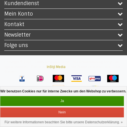
Kundendienst
Mein Konto
Kontakt
Newsletter
Folge uns
Copyright © 2026 - Safety Workwear Shop - PSA Schutzkleidung Shop - All
rights reserved - Theme by
InStijl Media
|
Alle Preise verstehen sich ohne
Steuern
Wir benutzen Cookies nur für interne Zwecke um den Webshop zu verbessern. 
Ja
Nein
Für weitere Informationen beachten Sie bitte unsere Datenschutzerklärung. »
Bedienung
Menu
anmelden
Ihr Warenkorb