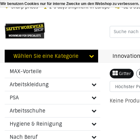
Wir benutzen Cookies nur für interne Zwecke um den Webshop zu verbessern. 
Sharp prices
2-3 days shipment in Europe
+32 3 31
Zurück zu Schlagworte
|
Schlagworte
24180000990037
Wählen Sie eine Kategorie
Innovation
Artikel
Kategorien
MAX-Vorteile
Gitter
Arbeitskleidung
PSA
Keine Produ
Arbeitsschuhe
Hygiene & Reinigung
Nach Beruf