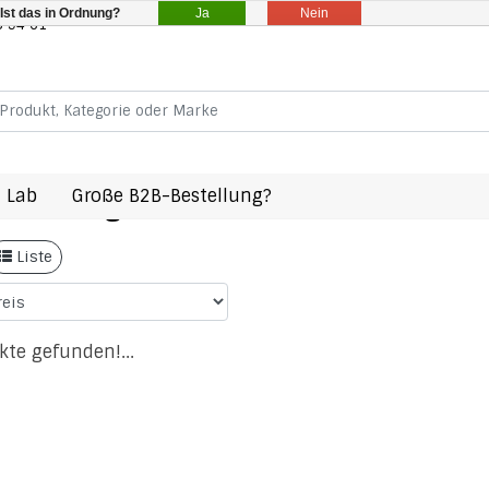
Ja
Nein
Ist das in Ordnung?
8 94 61
 Lab
Große B2B-Bestellung?
 mit Schlagwort 24180000990037
Liste
kte gefunden!...