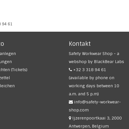
8 94 61
to
Kontakt
anlegen
Safety Workwear Shop - a
lungen
webshop by BlackBear Labs
hten (Tickets)
+32 3 318 94 61
ettel
(available by phone on
leichen
working days between 10
a.m. and 5 p.m)
info@safety-workwear-
shop.com
Ijzerenpoortkaai 3, 2000
Antwerpen, Belgium