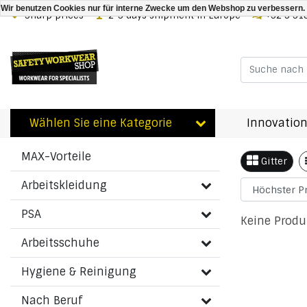
Wir benutzen Cookies nur für interne Zwecke um den Webshop zu verbessern. 
Sharp prices
2-3 days shipment in Europe
+32 3 31
Zurück zu Schlagworte
|
Schlagworte
24270000990037
Wählen Sie eine Kategorie
Innovation
Artikel
Kategorien
MAX-Vorteile
Gitter
Arbeitskleidung
PSA
Keine Produ
Arbeitsschuhe
Hygiene & Reinigung
Nach Beruf