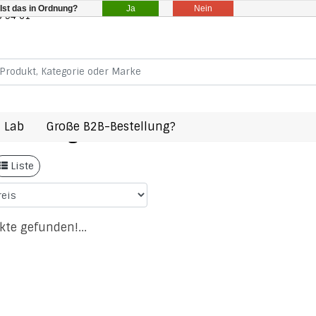
Ja
Nein
Ist das in Ordnung?
8 94 61
 Lab
Große B2B-Bestellung?
 mit Schlagwort 24270000990037
Liste
kte gefunden!...