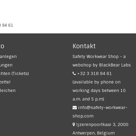
8 94 61
to
Kontakt
anlegen
Safety Workwear Shop - a
lungen
webshop by BlackBear Labs
hten (Tickets)
+32 3 318 94 61
ettel
(available by phone on
leichen
working days between 10
a.m. and 5 p.m)
info@safety-workwear-
shop.com
Ijzerenpoortkaai 3, 2000
Antwerpen, Belgium