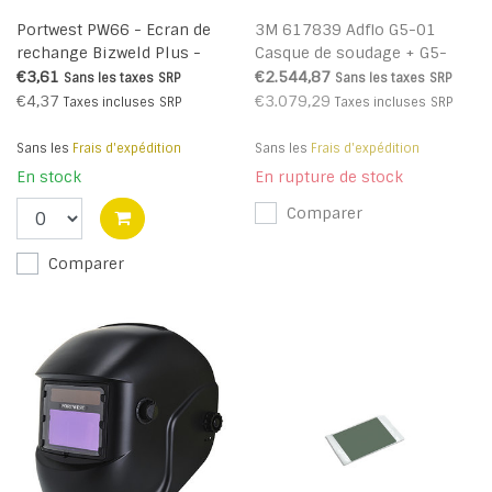
Portwest PW66 - Ecran de
3M 617839 Adflo G5-01
rechange Bizweld Plus -
Casque de soudage + G5-
Clear - R
01VC
€3,61
€2.544,87
Sans les taxes
SRP
Sans les taxes
SRP
€4,37
€3.079,29
Taxes incluses
SRP
Taxes incluses
SRP
Sans les
Frais d'expédition
Sans les
Frais d'expédition
En stock
En rupture de stock
Comparer
Comparer