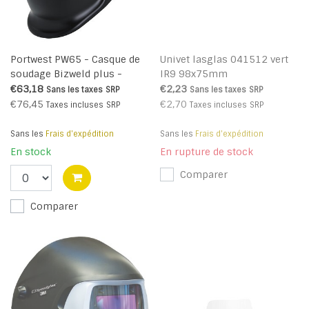
Portwest PW65 - Casque de
Univet lasglas 041512 vert
soudage Bizweld plus -
IR9 98x75mm
Black - R
€63,18
€2,23
Sans les taxes
SRP
Sans les taxes
SRP
€76,45
€2,70
Taxes incluses
SRP
Taxes incluses
SRP
Sans les
Frais d'expédition
Sans les
Frais d'expédition
En stock
En rupture de stock
Comparer
Comparer