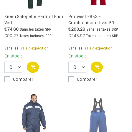
Sioen Salopette Herford Rain
Portwest FR53 -
Vert
Combinaison Hiver FR
Antistatique - Red - R
€74,60
€203,28
Sans les taxes
SRP
Sans les taxes
SRP
€90,27
€245,97
Taxes incluses
SRP
Taxes incluses
SRP
Sans les
Frais d'expédition
Sans les
Frais d'expédition
En stock
En stock
Comparer
Comparer