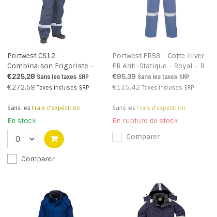
Portwest CS12 -
Portwest FR58 - Cotte Hiver
Combinaison Frigoriste -
FR Anti-Statique - Royal - R
Navy - R
€225,28
€95,39
Sans les taxes
SRP
Sans les taxes
SRP
€272,59
€115,42
Taxes incluses
SRP
Taxes incluses
SRP
Sans les
Frais d'expédition
Sans les
Frais d'expédition
En stock
En rupture de stock
Comparer
Comparer