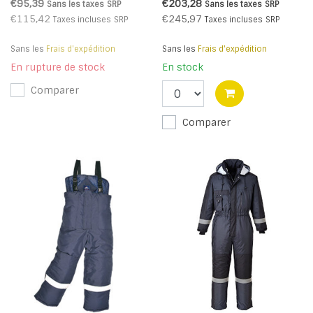
Antistatique - Orange - R
€95,39
€203,28
Sans les taxes
SRP
Sans les taxes
SRP
€115,42
€245,97
Taxes incluses
SRP
Taxes incluses
SRP
Sans les
Frais d'expédition
Sans les
Frais d'expédition
En rupture de stock
En stock
Comparer
Comparer