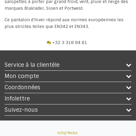
salopettes à porter par grand froid, vent, pluie et neige des
marques Blaklader, Sioen et Portwest.
Ce pantalon d'hiver répond aux normes européennes les
plus strictes telles que EN342 et EN343.
+32 3 318 94 61
Service à la clientèle
Mon compte
Coordonnées
Infolettre
Suivez-nous
Copyright © 2026 - Safety Workwear Shop - Magasin EPI et vêtement travail
- All rights reserved - Theme by
InStijl Media
|
Tous les prix sont hors