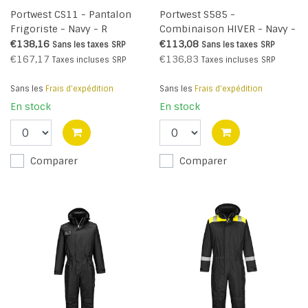
Portwest CS11 - Pantalon
Portwest S585 -
Frigoriste - Navy - R
Combinaison HIVER - Navy -
R
€138,16
€113,08
Sans les taxes
SRP
Sans les taxes
SRP
€167,17
€136,83
Taxes incluses
SRP
Taxes incluses
SRP
Sans les
Frais d'expédition
Sans les
Frais d'expédition
En stock
En stock
Comparer
Comparer