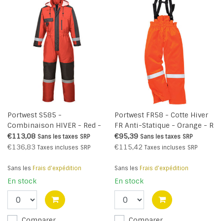
Portwest S585 -
Portwest FR58 - Cotte Hiver
Combinaison HIVER - Red -
FR Anti-Statique - Orange - R
R
€113,08
€95,39
Sans les taxes
SRP
Sans les taxes
SRP
€136,83
€115,42
Taxes incluses
SRP
Taxes incluses
SRP
Sans les
Frais d'expédition
Sans les
Frais d'expédition
En stock
En stock
Comparer
Comparer