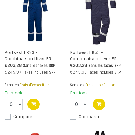
Portwest FR53 -
Portwest FR53 -
Combinaison Hiver FR
Combinaison Hiver FR
Antistatique - Royal - R
Antistatique - Navy - R
€203,28
€203,28
Sans les taxes
SRP
Sans les taxes
SRP
€245,97
€245,97
Taxes incluses
SRP
Taxes incluses
SRP
Sans les
Frais d'expédition
Sans les
Frais d'expédition
En stock
En stock
Comparer
Comparer