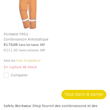
Portwest FR52 -
Combinaison Antistatique
matelassée hiver 350g -
€174,68
Sans les taxes
SRP
Orange - R
€211,36
Taxes incluses
SRP
Sans les
Frais d'expédition
En rupture de stock
Comparer
Tous dans le panier
Safety Workwear Shop fournit des combinaisons et des