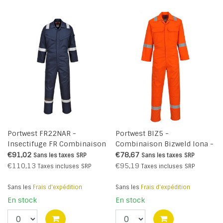
Portwest FR22NAR -
Portwest BIZ5 -
Insectifuge FR Combinaison
Combinaison Bizweld Iona -
210gm (R)
Orange - R
€91,02
€78,67
Sans les taxes
SRP
Sans les taxes
SRP
€110,13
€95,19
Taxes incluses
SRP
Taxes incluses
SRP
Sans les
Frais d'expédition
Sans les
Frais d'expédition
En stock
En stock