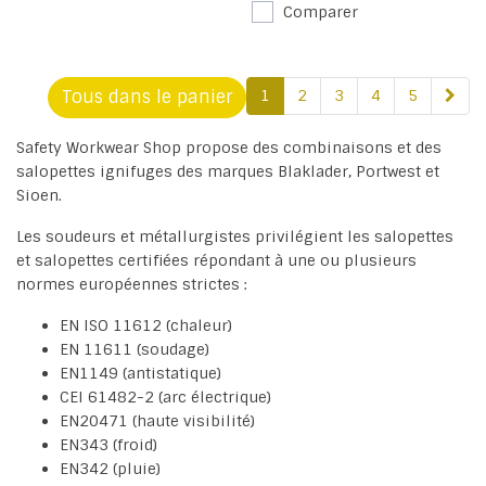
Comparer
Tous dans le panier
1
2
3
4
5
Safety Workwear Shop propose des combinaisons et des
salopettes ignifuges des marques Blaklader, Portwest et
Sioen.
Les soudeurs et métallurgistes privilégient les salopettes
et salopettes certifiées répondant à une ou plusieurs
normes européennes strictes :
EN ISO 11612 (chaleur)
EN 11611 (soudage)
EN1149 (antistatique)
CEI 61482-2 (arc électrique)
EN20471 (haute visibilité)
EN343 (froid)
EN342 (pluie)