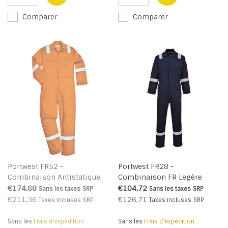
Comparer
Comparer
Portwest FR52 -
Portwest FR28 -
Combinaison Antistatique
Combinaison FR Legère
matelassée hiver 350g -
Antistatique 280g - Navy - R
€174,68
€104,72
Sans les taxes
SRP
Sans les taxes
SRP
Orange - R
€211,36
€126,71
Taxes incluses
SRP
Taxes incluses
SRP
Sans les
Frais d'expédition
Sans les
Frais d'expédition