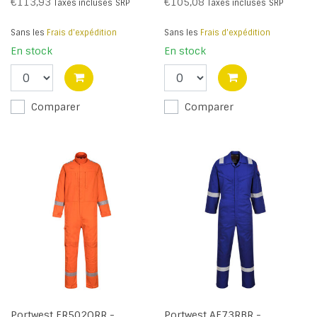
€113,93
€105,08
Taxes incluses
SRP
Taxes incluses
SRP
Sans les
Frais d'expédition
Sans les
Frais d'expédition
En stock
En stock
Comparer
Comparer
Portwest FR502ORR -
Portwest AF73RBR -