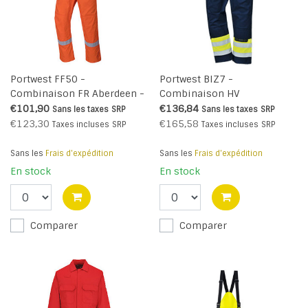
Portwest FF50 -
Portwest BIZ7 -
Combinaison FR Aberdeen -
Combinaison HV
Orange - R
Antistatique Bizweld™ -
€101,90
€136,84
Sans les taxes
SRP
Sans les taxes
SRP
YeNa - R
€123,30
€165,58
Taxes incluses
SRP
Taxes incluses
SRP
Sans les
Frais d'expédition
Sans les
Frais d'expédition
En stock
En stock
Comparer
Comparer