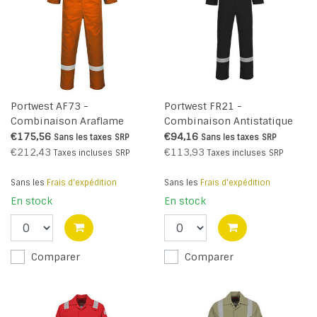
Portwest AF73 -
Portwest FR21 -
Combinaison Araflame
Combinaison Antistatique
Silver - Orange - R
super légère 210g - Black -
€175,56
€94,16
Sans les taxes
SRP
Sans les taxes
SRP
R
€212,43
€113,93
Taxes incluses
SRP
Taxes incluses
SRP
Sans les
Frais d'expédition
Sans les
Frais d'expédition
En stock
En stock
Comparer
Comparer