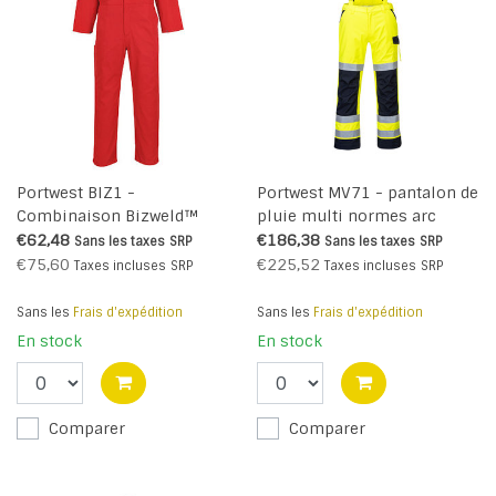
Portwest BIZ1 -
Portwest MV71 - pantalon de
Combinaison Bizweld™
pluie multi normes arc
Retardateur de flammes -
électrique - YeNa - R
€62,48
€186,38
Sans les taxes
SRP
Sans les taxes
SRP
Red - R
€75,60
€225,52
Taxes incluses
SRP
Taxes incluses
SRP
Sans les
Frais d'expédition
Sans les
Frais d'expédition
En stock
En stock
Comparer
Comparer