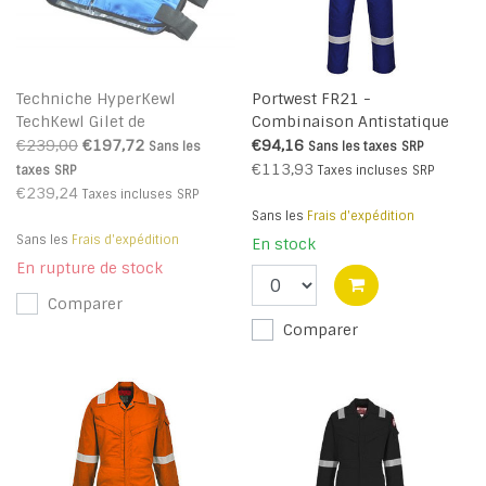
Techniche HyperKewl
Portwest FR21 -
TechKewl Gilet de
Combinaison Antistatique
refroidissement à
super légère 210g - Royal -
€239,00
€197,72
€94,16
Sans les
Sans les taxes
SRP
changement de phase (6625
R
€113,93
taxes
SRP
Taxes incluses
SRP
6626) avec zip frontal -
€239,24
Taxes incluses
SRP
recommandé sous la
Sans les
Frais d'expédition
combinaison
Sans les
Frais d'expédition
En stock
En rupture de stock
Comparer
Comparer