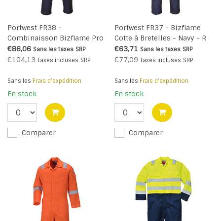
Portwest FR38 -
Portwest FR37 - Bizflame
Combinaisson Bizflame Pro
Cotte à Bretelles - Navy - R
Contrast - Navy - R
€86,06
€63,71
Sans les taxes
SRP
Sans les taxes
SRP
€104,13
€77,09
Taxes incluses
SRP
Taxes incluses
SRP
Sans les
Frais d'expédition
Sans les
Frais d'expédition
En stock
En stock
Comparer
Comparer