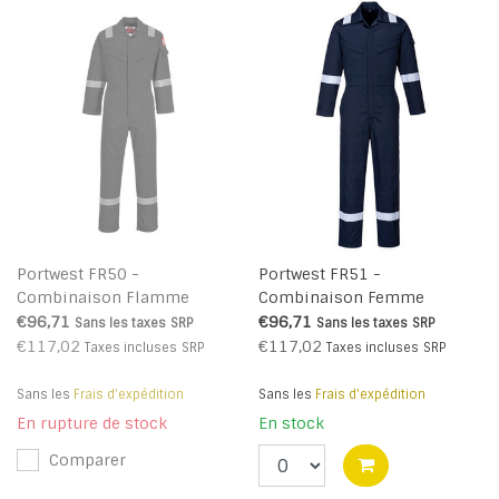
Portwest FR50 -
Portwest FR51 -
Combinaison Flamme
Combinaison Femme
Résistant et Antistatique
Bizflamme Plus 350 gr. -
€96,71
€96,71
Sans les taxes
SRP
Sans les taxes
SRP
350g - Grey T - T
Navy - R
€117,02
€117,02
Taxes incluses
SRP
Taxes incluses
SRP
Sans les
Frais d'expédition
Sans les
Frais d'expédition
En rupture de stock
En stock
Comparer