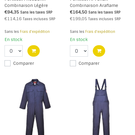
Combinaison Légère
Combinaison Araflame
Bizflame Plus (R)
Silver (R)
€94,35
€164,50
Sans les taxes
SRP
Sans les taxes
SRP
€114,16
€199,05
Taxes incluses
SRP
Taxes incluses
SRP
Sans les
Frais d'expédition
Sans les
Frais d'expédition
En stock
En stock
Comparer
Comparer