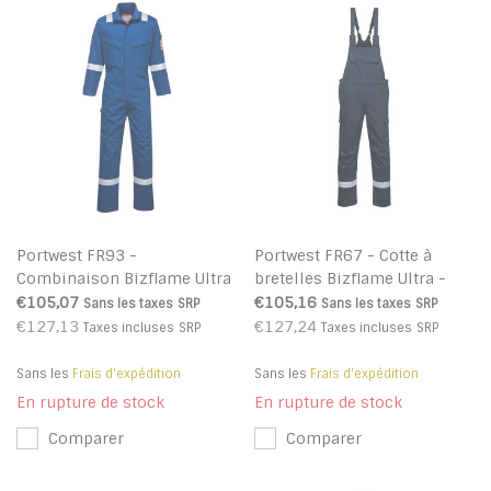
Portwest FR93 -
Portwest FR67 - Cotte à
Combinaison Bizflame Ultra
bretelles Bizflame Ultra -
- Royal - R
Navy S - S
€105,07
€105,16
Sans les taxes
SRP
Sans les taxes
SRP
€127,13
€127,24
Taxes incluses
SRP
Taxes incluses
SRP
Sans les
Frais d'expédition
Sans les
Frais d'expédition
En rupture de stock
En rupture de stock
Comparer
Comparer