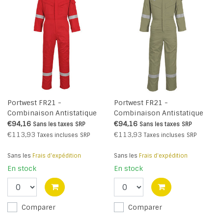
Portwest FR21 -
Portwest FR21 -
Combinaison Antistatique
Combinaison Antistatique
super légère 210g - Red - R
super légère 210g - Khaki -
€94,16
€94,16
Sans les taxes
SRP
Sans les taxes
SRP
R
€113,93
€113,93
Taxes incluses
SRP
Taxes incluses
SRP
Sans les
Frais d'expédition
Sans les
Frais d'expédition
En stock
En stock
Comparer
Comparer