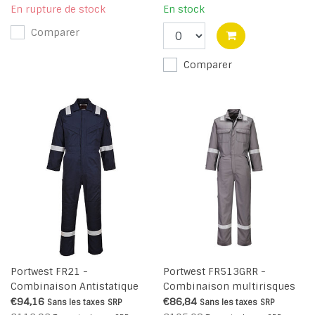
En rupture de stock
En stock
Comparer
Comparer
Portwest FR21 -
Portwest FR513GRR -
Combinaison Antistatique
Combinaison multirisques
super légère 210g - Navy - R
280g (R)
€94,16
€86,84
Sans les taxes
SRP
Sans les taxes
SRP