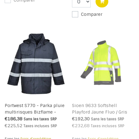
Comparer
Comparer
Portwest S770 - Parka pluie
Sioen 9633 Softshell
multirisques Bizflame -
Playford Jaune Fluo / Gris
Navy - R
€186,38
€192,30
Sans les taxes
SRP
Sans les taxes
SRP
€225,52
€232,68
Taxes incluses
SRP
Taxes incluses
SRP