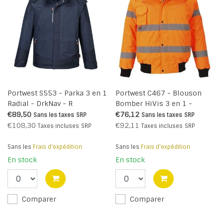
Portwest S553 - Parka 3 en 1
Portwest C467 - Blouson
Radial - DrkNav - R
Bomber HiVis 3 en 1 -
Orange - R
€89,50
€76,12
Sans les taxes
SRP
Sans les taxes
SRP
€108,30
€92,11
Taxes incluses
SRP
Taxes incluses
SRP
Sans les
Frais d'expédition
Sans les
Frais d'expédition
En stock
En stock
Comparer
Comparer