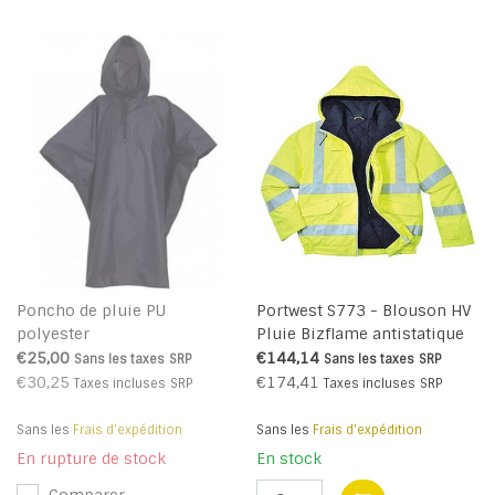
Poncho de pluie PU
Portwest S773 - Blouson HV
polyester
Pluie Bizflame antistatique
et flamme retardant - Yellow
€25,00
€144,14
Sans les taxes
SRP
Sans les taxes
SRP
- R
€30,25
€174,41
Taxes incluses
SRP
Taxes incluses
SRP
Sans les
Frais d'expédition
Sans les
Frais d'expédition
En rupture de stock
En stock