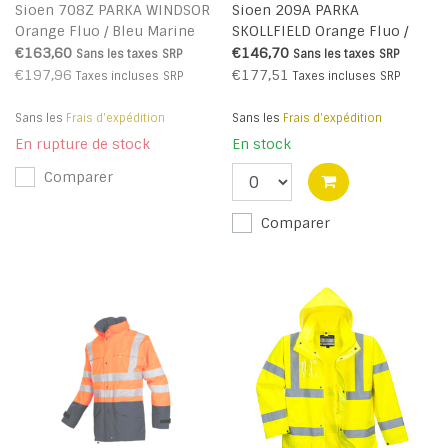
Sioen 708Z PARKA WINDSOR
Sioen 209A PARKA
Orange Fluo / Bleu Marine
SKOLLFIELD Orange Fluo /
Bleu Marine
€163,60
€146,70
Sans les taxes
SRP
Sans les taxes
SRP
€197,96
€177,51
Taxes incluses
SRP
Taxes incluses
SRP
Sans les
Frais d'expédition
Sans les
Frais d'expédition
En rupture de stock
En stock
Comparer
Comparer